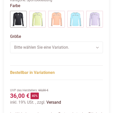
Kategorie:
Sportbekleidung
Farbe
schwarz
gelb
orange
blau
lila
Größe
Bitte wählen Sie eine Variation.
Bestellbar in Variationen
UVP des Herstellers
:
60,00 €
36,00 €
40%
inkl. 19% USt. , zzgl.
Versand