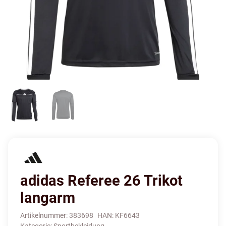
adidas Referee 26 Trikot
langarm
Artikelnummer:
383698
HAN:
KF6643