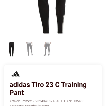
adidas Tiro 23 C Training
Pant
Artikelnummer:
V-232434182A3401
HAN:
HC5483