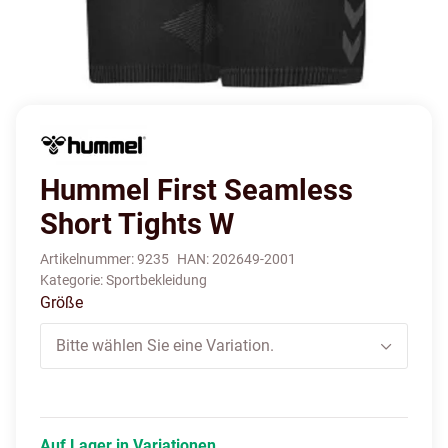
Hummel First Seamless
Short Tights W
Artikelnummer:
9235
HAN:
202649-2001
Kategorie:
Sportbekleidung
Größe
Bitte wählen Sie eine Variation.
Auf Lager in Variationen