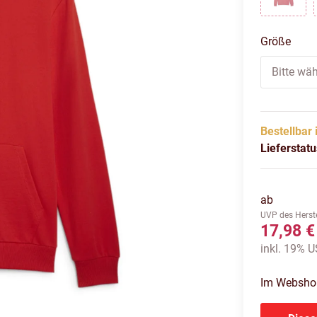
puma 
Größe
Bitte wäh
Bestellbar 
Lieferstat
ab
UVP des Herste
17,98 €
inkl. 19% US
Im Webshop 