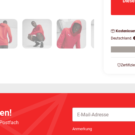
Diese
Kostenlose
Deutschland.
Zertifizi
en!
 Postfach
Newsletter Abonnieren
Anmerkung