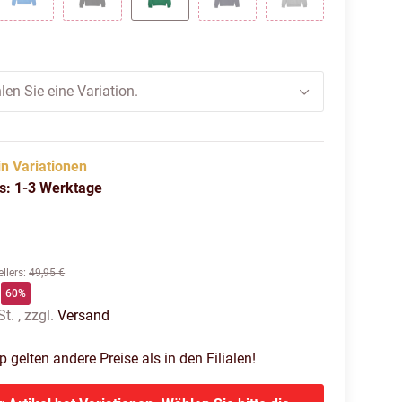
red-puma white
ignite blue-puma white
puma black-puma white
sport green-puma white
puma navy-puma white
medium grey hea
len Sie eine Variation.
in Variationen
us: 1-3 Werktage
llers
:
49,95 €
60%
t. , zzgl.
Versand
gelten andere Preise als in den Filialen!