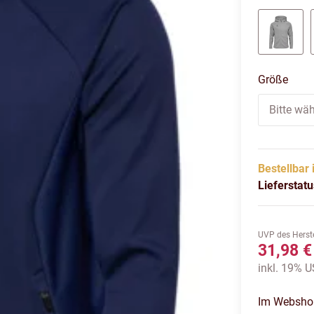
ALLOY
Größe
Bitte wäh
Bestellbar 
Lieferstat
UVP des Herste
31,98 €
inkl. 19% US
Im Webshop 