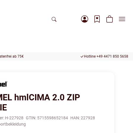
tenfrei ab 75€
Hotline +49 4471 850 5658
L hmlCIMA 2.0 ZIP
IE
er:
H-227928
GTIN:
5715598652184
HAN:
227928
ortbekleidung