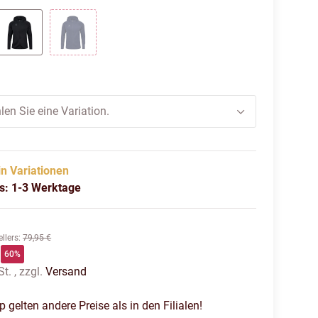
BLACK
MARINE
len Sie eine Variation.
in Variationen
us: 1-3 Werktage
llers
:
79,95 €
60%
t. , zzgl.
Versand
gelten andere Preise als in den Filialen!