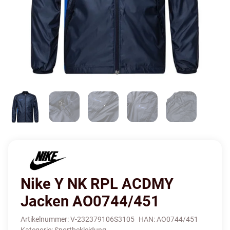
Nike Y NK RPL ACDMY
Jacken AO0744/451
Artikelnummer:
V-232379106S3105
HAN:
AO0744/451