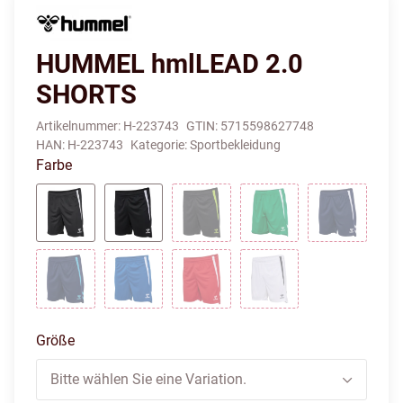
HUMMEL hmlLEAD 2.0
SHORTS
Artikelnummer:
H-223743
GTIN:
5715598627748
HAN:
H-223743
Kategorie:
Sportbekleidung
Farbe
ASPHALT
BLACK
BLACK/GREEN GECKO
JELLY BEAN
MARINE
MARINE/BLUE FISH
TRUE BLUE
TRUE RED
WHITE
Größe
Bitte wählen Sie eine Variation.