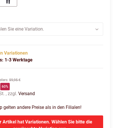
black
parisian night
len Sie eine Variation.
in Variationen
us: 1-3 Werktage
llers
:
59,95 €
60%
t. , zzgl.
Versand
gelten andere Preise als in den Filialen!
r Artikel hat Variationen. Wählen Sie bitte die