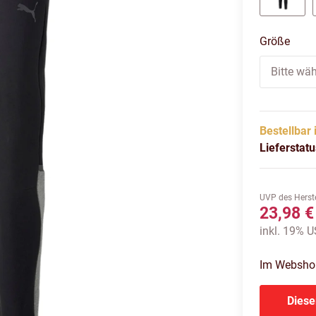
puma 
Größe
Bitte wäh
Bestellbar 
Lieferstat
UVP des Herste
23,98 €
inkl. 19% US
Im Webshop 
Diese