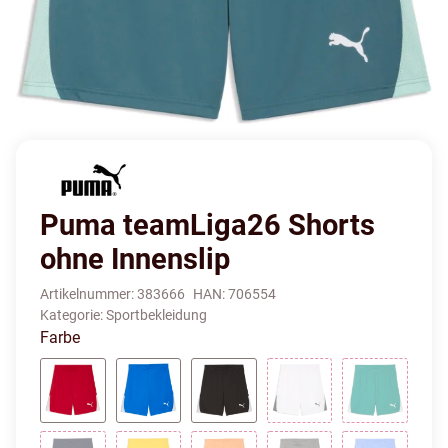
Puma teamLiga26 Shorts
ohne Innenslip
Artikelnummer:
383666
HAN:
706554
Kategorie:
Sportbekleidung
Farbe
puma red-puma white-puma white
electro royal-puma white-puma white
puma black-puma white-puma w
puma white-puma bl
sport gre