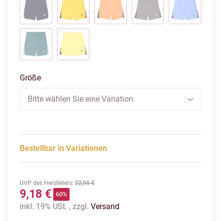
puma navy-puma white-puma white
faster yellow-puma black-puma black
rickie orange-puma white-puma
flat medium gray-pu
blue glim
emerald ice-puma white-mint jelly
yellow burst-puma black-puma black
Größe
Bitte wählen Sie eine Variation.
Bestellbar in Variationen
UVP des Herstellers
:
22,95 €
9,18 €
60%
inkl. 19% USt. , zzgl.
Versand