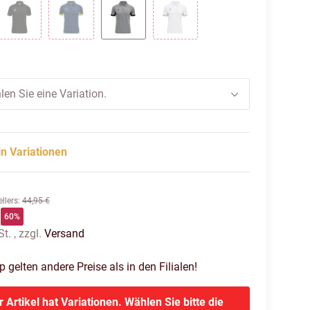
G RED
BLACK
DARK DENIM
GREY MELANGE
WHITE
len Sie eine Variation.
in Variationen
llers
:
44,95 €
60%
t. , zzgl.
Versand
gelten andere Preise als in den Filialen!
r Artikel hat Variationen. Wählen Sie bitte die