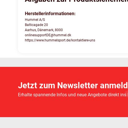
Herstellerinformationen:
Hummel A/S
Balticagade 20
Aarhus, Dänemark, 8000
onlinesupportDE@hummel.dk
https://www.hummelsport.de/kontaktiere-uns
Jetzt zum Newsletter anmeld
Erhalte spannende Infos und neue Angebote direkt ins