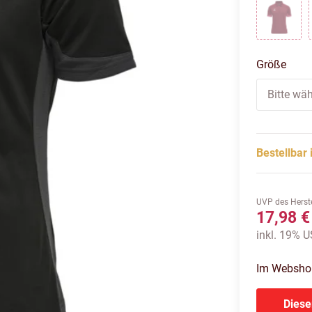
BIKIN
Größe
Bitte wäh
Bestellbar 
UVP des Herste
17,98 €
inkl. 19% US
Im Webshop 
Diese