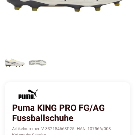
Puma KING PRO FG/AG
Fussballschuhe
Artikelnummer:
V-332154663P25
HAN:
107566/003