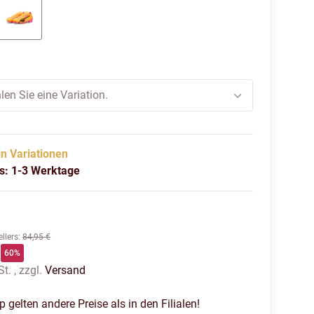
 pink-puma white-black
sun stream-puma black-sunset glow
len Sie eine Variation.
in Variationen
us: 1-3 Werktage
llers
:
84,95 €
60%
t. , zzgl.
Versand
gelten andere Preise als in den Filialen!