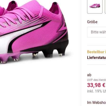
poison
Größe
Bitte wäh
Bestellbar 
Lieferstat
ab
UVP des Herste
33,98 €
inkl. 19% US
Im Webshop 