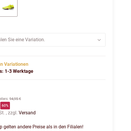
lack-puma white-glowing red
yellow alert-puma black-sun struck
len Sie eine Variation.
in Variationen
us: 1-3 Werktage
llers
:
94,95 €
60%
t. , zzgl.
Versand
gelten andere Preise als in den Filialen!