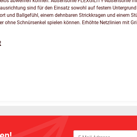
helos abwehren können. Außensohle FLEXGILITY-Außensohle mit k
-ausrichtung sind für den Einsatz sowohl auf festem Untergrund
t und Ballgefühl, einem dehnbaren Strickkragen und einem Stütz
r ohne Schnürsenkel spielen können. Erhöhte Netzlinien mit Gri
t
en!