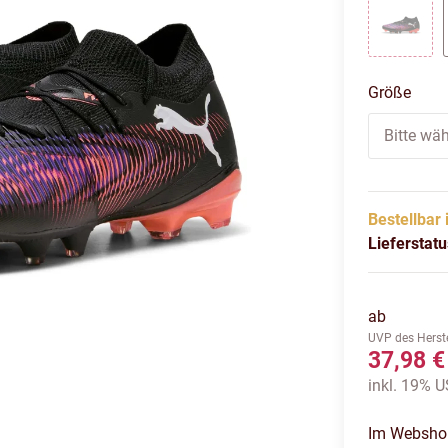
puma b
Größe
Bitte wäh
Bestellbar 
Lieferstat
ab
UVP des Herste
37,98 €
inkl. 19% US
Im Webshop 