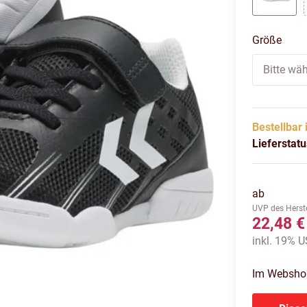
BLAC
Größe
Bitte wäh
Bestellbar 
Lieferstat
ab
UVP des Herste
22,48 €
inkl. 19% US
Im Webshop 