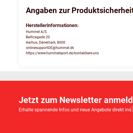
Angaben zur Produktsicherhei
Herstellerinformationen:
Hummel A/S
Balticagade 20
Aarhus, Dänemark, 8000
onlinesupportDE@hummel.dk
https://www.hummelsport.de/kontaktiere-uns
Jetzt zum Newsletter anmeld
Erhalte spannende Infos und neue Angebote direkt ins