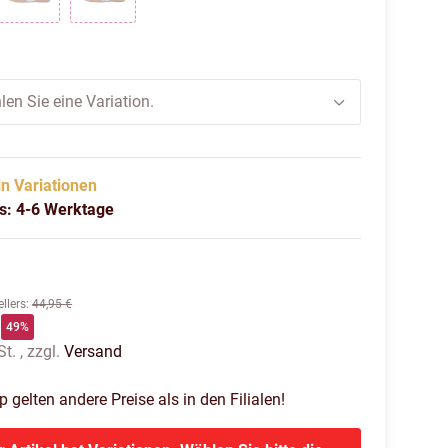
K
ILLUSION BLUE
WHITE
len Sie eine Variation.
in Variationen
us: 4-6 Werktage
llers
:
44,95 €
49%
t. , zzgl.
Versand
gelten andere Preise als in den Filialen!