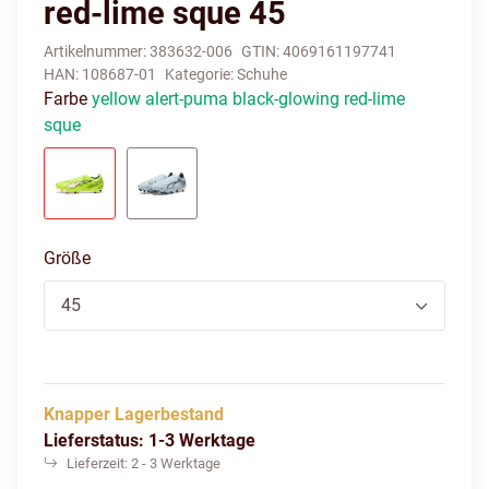
red-lime sque 45
Artikelnummer:
383632-006
GTIN:
4069161197741
HAN:
108687-01
Kategorie:
Schuhe
Farbe
yellow alert-puma black-glowing red-lime
sque
yellow alert-puma black-glowing red-lime sque
icy blue-puma white-blue jewel
Größe
45
Knapper Lagerbestand
Lieferstatus: 1-3 Werktage
Lieferzeit:
2 - 3 Werktage