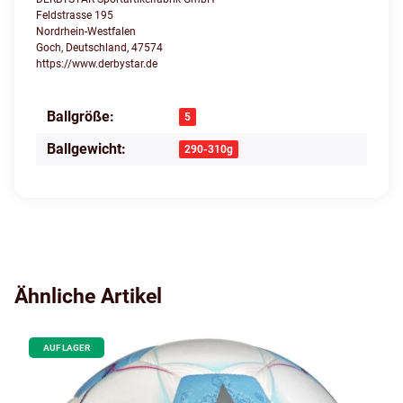
Feldstrasse 195
Nordrhein-Westfalen
Goch, Deutschland, 47574
https://www.derbystar.de
Ballgröße:
Produkteigenschaft
Wert
5
Ballgewicht:
290-310g
Ähnliche Artikel
AUF LAGER