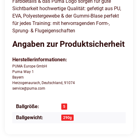
Farbdetails & das Puma Logo sorgen für gute
Sichtbarkeit hochwertige Qualität: gefetigt aus PU,
EVA, Polyestergewebe & der Gummi-Blase perfekt
für jedes Training: mit hervorragenden Form-,
Sprung- & Flugeigenschaften
Angaben zur Produktsicherheit
Herstellerinformationen:
PUMA Europe GmbH
Puma Way 1
Bayern
Herzogenaurach, Deutschland, 91074
service@puma.com
Ballgröße:
Produkteigenschaft
Wert
5
Ballgewicht:
290g