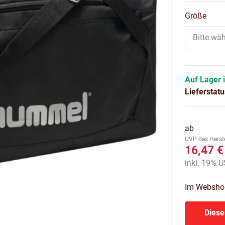
Größe
Bitte wäh
Auf Lager 
Lieferstat
ab
UVP des Herste
16,47 €
inkl. 19% US
Im Webshop 
Diese