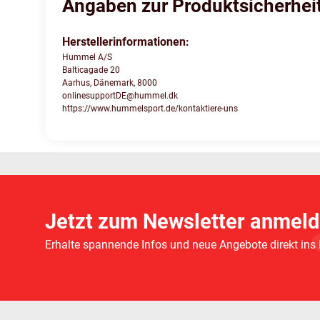
Angaben zur Produktsicherhei
Herstellerinformationen:
Hummel A/S
Balticagade 20
Aarhus, Dänemark, 8000
onlinesupportDE@hummel.dk
https://www.hummelsport.de/kontaktiere-uns
Jetzt zum Newsletter anmeld
Erhalte spannende Infos und neue Angebote direkt ins