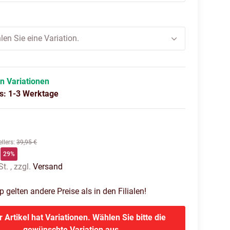
len Sie eine Variation.
in Variationen
us: 1-3 Werktage
llers
:
39,95 €
29%
t. , zzgl.
Versand
gelten andere Preise als in den Filialen!
r Artikel hat Variationen. Wählen Sie bitte die
gewünschte Variation aus.