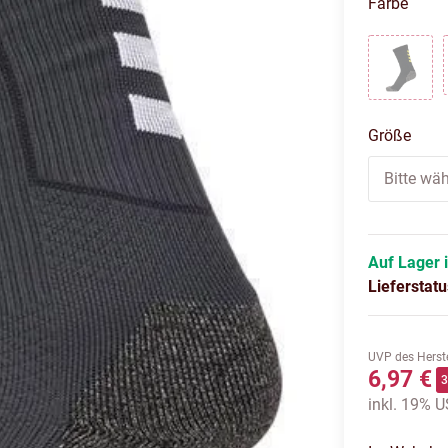
Farbe
BLACK
Größe
Bitte wäh
Auf Lager 
Lieferstat
UVP des Herste
6,97 €
inkl. 19% US