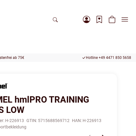
tenfrei ab 75€
Hotline +49 4471 850 5658
EL hmlPRO TRAINING
S LOW
er:
H-226913
GTIN:
5715688569712
HAN:
H-226913
ortbekleidung