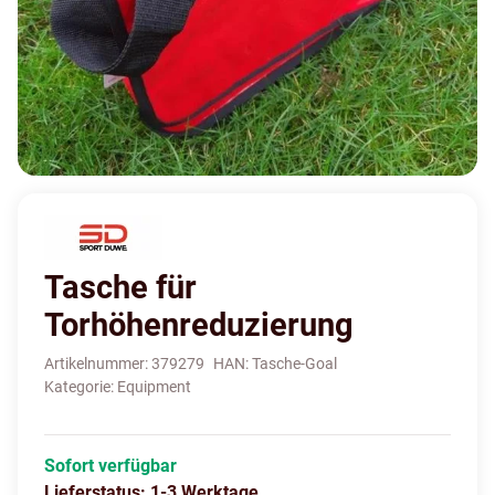
Tasche für
Torhöhenreduzierung
Artikelnummer:
379279
HAN:
Tasche-Goal
Kategorie:
Equipment
Sofort verfügbar
Lieferstatus: 1-3 Werktage