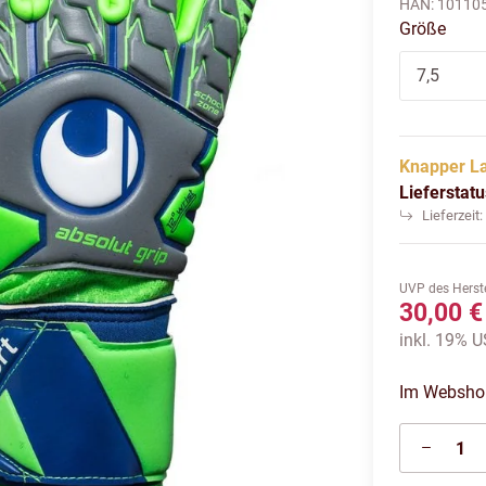
HAN:
10110
Größe
7,5
Knapper L
Lieferstat
Lieferzeit
UVP des Herste
30,00 €
inkl. 19% US
Im Webshop 