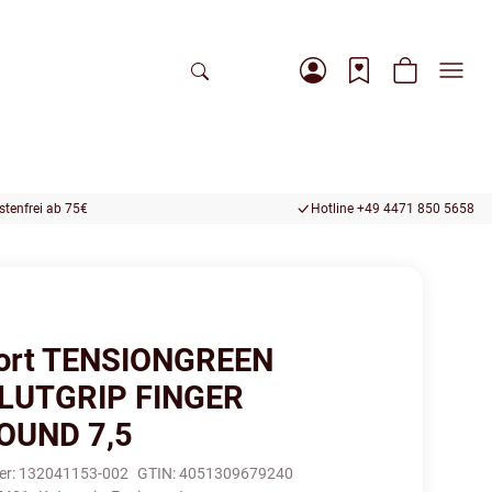
tenfrei ab 75€
Hotline +49 4471 850 5658
ort TENSIONGREEN
LUTGRIP FINGER
OUND 7,5
er:
132041153-002
GTIN:
4051309679240