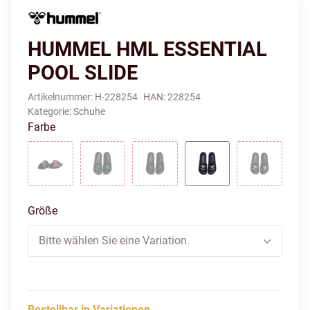
HUMMEL HML ESSENTIAL
POOL SLIDE
Artikelnummer:
H-228254
HAN:
228254
Kategorie:
Schuhe
Farbe
BLACK/CHINESE RED
BLACK/JELLY BEAN
BLACK/TRUE BLUE
PEACOAT
BLACK
Größe
Bitte wählen Sie eine Variation.
Bestellbar in Variationen