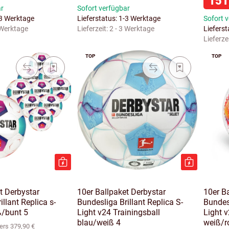
151
ar
Sofort verfügbar
-3 Werktage
Lieferstatus: 1-3 Werktage
Sofort 
 Werktage
Lieferzeit:
2 - 3 Werktage
Liefers
Lieferze
TOP
TOP
t Derbystar
10er Ballpaket Derbystar
10er B
llant Replica s-
Bundesliga Brillant Replica S-
Bundesl
ß/bunt 5
Light v24 Trainingsball
Light v
blau/weiß 4
weiß/r
ers 379,90 €