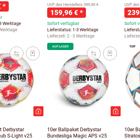
€
*
UVP des Herstellers 399,90 €
UVP des 
159,96 €
*
239
ar
-3 Werktage
Sofort verfügbar
Sofort 
 Werktage
Lieferstatus: 1-3 Werktage
Liefers
Lieferzeit:
2 - 3 Werktage
Lieferze
AUF LAGER
TOP
t Derbystar
10er Ballpaket Derbystar
10er B
ub S-Light v25
Bundesliga Magic APS v25
Strato