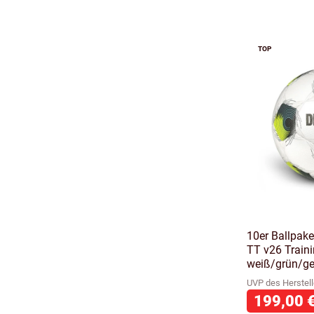
TOP
10er Ballpake
TT v26 Traini
weiß/grün/ge
UVP des Herstell
199,00 