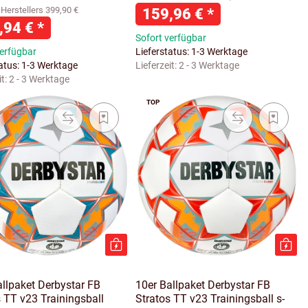
Herstellers 399,90 €
159,96 €
*
,94 €
*
Sofort verfügbar
verfügbar
Lieferstatus: 1-3 Werktage
tatus: 1-3 Werktage
Lieferzeit:
2 - 3 Werktage
it:
2 - 3 Werktage
TOP
allpaket Derbystar FB
10er Ballpaket Derbystar FB
s TT v23 Trainingsball
Stratos TT v23 Trainingsball s-