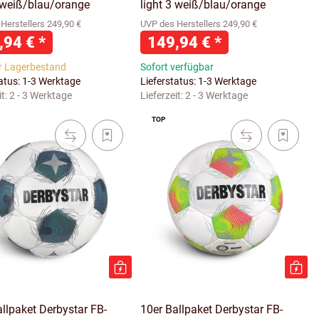
5 weiß/blau/orange
light 3 weiß/blau/orange
Herstellers 249,90 €
UVP des Herstellers 249,90 €
,94 €
*
149,94 €
*
r Lagerbestand
Sofort verfügbar
tatus: 1-3 Werktage
Lieferstatus: 1-3 Werktage
it:
2 - 3 Werktage
Lieferzeit:
2 - 3 Werktage
TOP
llpaket Derbystar FB-
10er Ballpaket Derbystar FB-