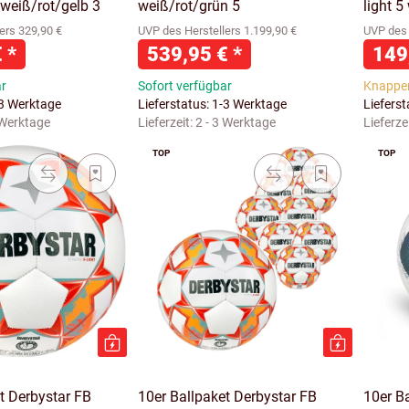
 weiß/rot/gelb 3
weiß/rot/grün 5
light 
ers 329,90 €
UVP des Herstellers 1.199,90 €
UVP des 
€
*
539,95 €
*
149
ar
Sofort verfügbar
Knappe
-3 Werktage
Lieferstatus: 1-3 Werktage
Liefers
 Werktage
Lieferzeit:
2 - 3 Werktage
Lieferze
TOP
TOP
t Derbystar FB
10er Ballpaket Derbystar FB
10er Ba