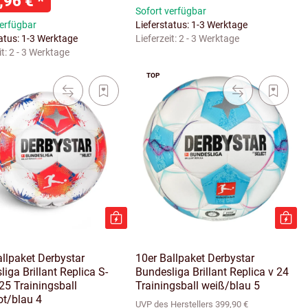
,96 €
*
Sofort verfügbar
verfügbar
Lieferstatus: 1-3 Werktage
tatus: 1-3 Werktage
Lieferzeit:
2 - 3 Werktage
it:
2 - 3 Werktage
TOP
allpaket Derbystar
10er Ballpaket Derbystar
iga Brillant Replica S-
Bundesliga Brillant Replica v 24
25 Trainingsball
Trainingsball weiß/blau 5
ot/blau 4
UVP des Herstellers 399,90 €