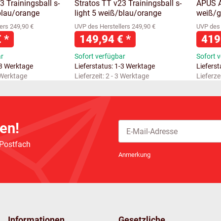
3 Trainingsball s-
Stratos TT v23 Trainingsball s-
APUS A
blau/orange
light 5 weiß/blau/orange
weiß/g
ers 249,90 €
UVP des Herstellers 249,90 €
UVP des 
€
*
149,94 €
*
419
ar
Sofort verfügbar
Sofort 
-3 Werktage
Lieferstatus: 1-3 Werktage
Liefers
 Werktage
Lieferzeit:
2 - 3 Werktage
Lieferze
en!
 Postfach
Newsletter Abonnieren
Anmerkung
Informationen
Gesetzliche