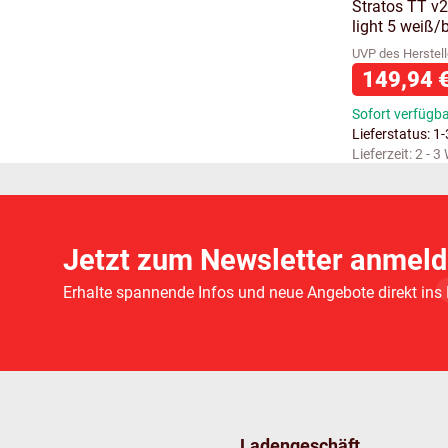
Stratos TT v2
light 5 weiß/
UVP des Herstell
149,94 
Sofort verfügb
Lieferstatus: 1
Lieferzeit:
2 - 3
Jetzt zum Newsletter anmeld
Erhalte spannende Infos und neue Angebote direkt ins
Ladengeschäft