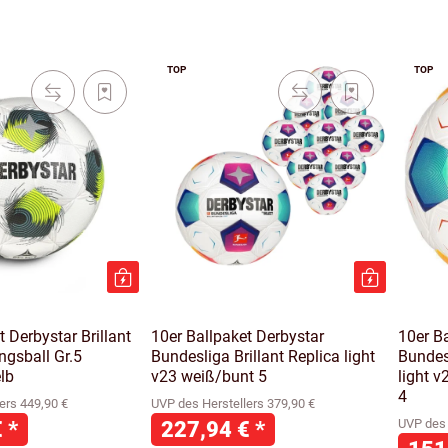
TOP
TOP
t Derbystar Brillant
10er Ballpaket Derbystar
10er B
ngsball Gr.5
Bundesliga Brillant Replica light
Bundesl
lb
v23 weiß/bunt 5
light v
4
ers 449,90 €
UVP des Herstellers 379,90 €
€
*
227,94 €
*
UVP des 