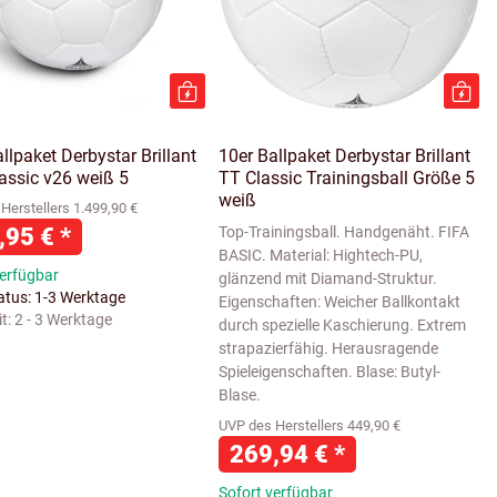
llpaket Derbystar Brillant
10er Ballpaket Derbystar Brillant
assic v26 weiß 5
TT Classic Trainingsball Größe 5
weiß
Herstellers 1.499,90 €
,95 €
*
Top-Trainingsball. Handgenäht. FIFA
BASIC. Material: Hightech-PU,
verfügbar
glänzend mit Diamand-Struktur.
tatus: 1-3 Werktage
Eigenschaften: Weicher Ballkontakt
it:
2 - 3 Werktage
durch spezielle Kaschierung. Extrem
strapazierfähig. Herausragende
Spieleigenschaften. Blase: Butyl-
Blase.
UVP des Herstellers 449,90 €
269,94 €
*
Sofort verfügbar