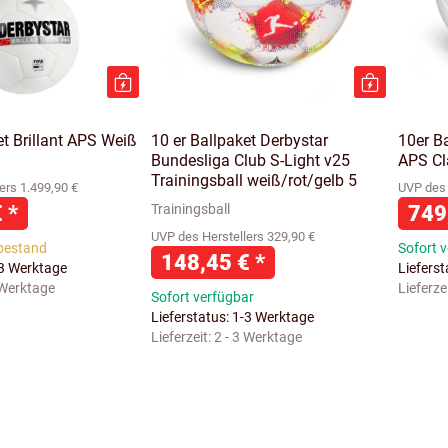
et Brillant APS Weiß
10 er Ballpaket Derbystar
10er Ba
Bundesliga Club S-Light v25
APS Cl
Trainingsball weiß/rot/gelb 5
ers 1.499,90 €
UVP des 
€
*
749
Trainingsball
UVP des Herstellers 329,90 €
bestand
Sofort 
148,45 €
*
-3 Werktage
Liefers
 Werktage
Lieferze
Sofort verfügbar
Lieferstatus: 1-3 Werktage
Lieferzeit:
2 - 3 Werktage