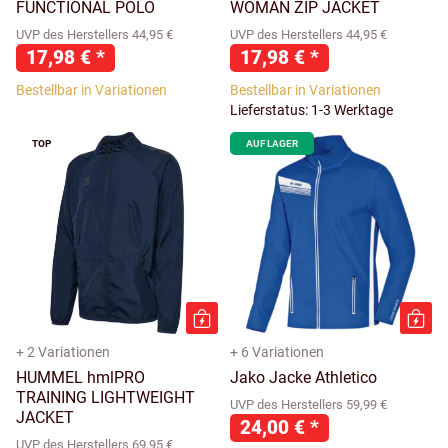
FUNCTIONAL POLO
WOMAN ZIP JACKET
UVP des Herstellers 44,95 €
UVP des Herstellers 44,95 €
17,98 €
*
17,98 €
*
Bestellbar in Variationen
Bestellbar in Variationen
Lieferstatus: 1-3 Werktage
TOP
AUF LAGER
+ 2 Variationen
+ 6 Variationen
HUMMEL hmlPRO
Jako Jacke Athletico
TRAINING LIGHTWEIGHT
UVP des Herstellers 59,99 €
JACKET
24,00 €
*
UVP des Herstellers 69,95 €