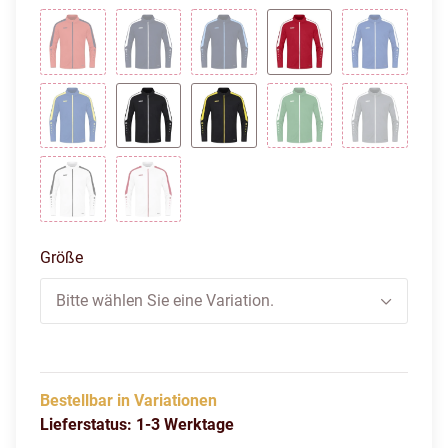
flame/marine
marine
marine/skyblue
rot
royal
royal/citro
schwarz
schwarz/citro
sportgrün
steingrau
weiß
weiß/rot
Größe
Bitte wählen Sie eine Variation.
Bestellbar in Variationen
Lieferstatus: 1-3 Werktage