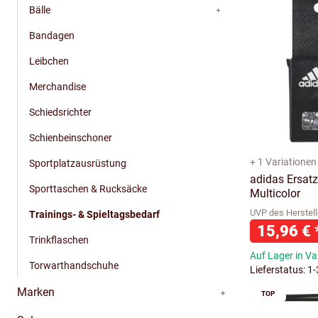
Bälle
Bandagen
Leibchen
Merchandise
Schiedsrichter
Schienbeinschoner
+ 1 Variationen
Sportplatzausrüstung
adidas Ersatz
Sporttaschen & Rucksäcke
Multicolor
UVP des Herstell
Trainings- & Spieltagsbedarf
15,96 €
Trinkflaschen
Auf Lager in Va
Torwarthandschuhe
Lieferstatus: 1
Marken
TOP