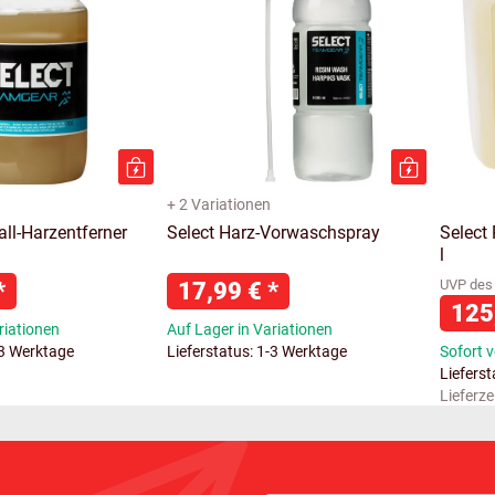
+ 2 Variationen
ll-Harzentferner
Select Harz-Vorwaschspray
Select 
l
*
17,99 €
*
UVP des 
125
riationen
Auf Lager in Variationen
-3 Werktage
Lieferstatus: 1-3 Werktage
Sofort 
Liefers
Lieferze