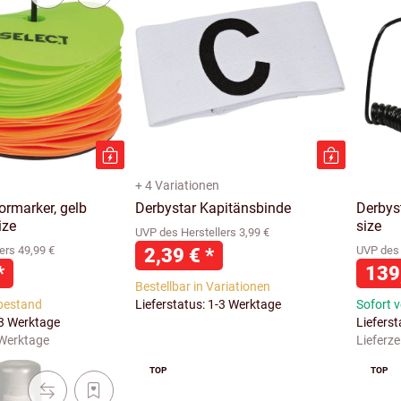
+ 4 Variationen
ormarker, gelb
Derbystar Kapitänsbinde
Derbys
ize
size
UVP des Herstellers 3,99 €
ers 49,99 €
2,39 €
*
UVP des 
*
139
Bestellbar in Variationen
bestand
Lieferstatus: 1-3 Werktage
Sofort 
-3 Werktage
Liefers
 Werktage
Lieferze
TOP
TOP