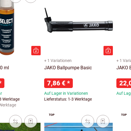
+ 1 Variationen
+ 1 Var
00 ml
JAKO Ballpumpe Basic
JAKO B
*
7,86 €
*
22,
ar
Auf Lager in Variationen
Auf Lage
-3 Werktage
Lieferstatus: 1-3 Werktage
 Werktage
TOP
TOP