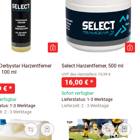
 Derbystar Harzentferner
Select Harzentferner, 500 ml
, 100 ml
UVP des Herstellers 19,99 €
16,00 €
*
9 €
*
Sofort verfügbar
verfügbar
Lieferstatus: 1-3 Werktage
tatus: 1-3 Werktage
Lieferzeit:
2 - 3 Werktage
it:
2 - 3 Werktage
TOP