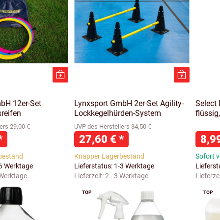
bH 12er-Set
Lynxsport GmbH 2er-Set Agility-
Select
reifen
Lockkegelhürden-System
flüssig
ers 29,00 €
UVP des Herstellers 34,50 €
*
27,60 €
*
8,9
bestand
Knapper Lagerbestand
Sofort 
-6 Werktage
Lieferstatus: 1-3 Werktage
Liefers
 Werktage
Lieferzeit:
2 - 3 Werktage
Lieferze
TOP
TOP