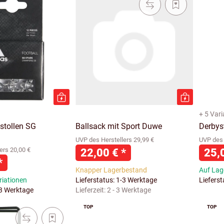
+ 5 Var
stollen SG
Ballsack mit Sport Duwe
Derbys
UVP des Herstellers 29,99 €
UVP des 
ers 20,00 €
22,00 €
*
25,
*
Knapper Lagerbestand
Auf Lage
riationen
Lieferstatus: 1-3 Werktage
Liefers
-3 Werktage
Lieferzeit:
2 - 3 Werktage
TOP
TOP