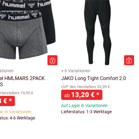
iationen
+ 6 Variationen
l HMLMARS 2PACK
JAKO Long Tight Comfort 2.0
S
UVP des Herstellers 32,99 €
Herstellers 19,95 €
13,20 €
*
ab
8 €
*
Auf Lager in Variationen
ar in Variationen
Lieferstatus: 1-3 Werktage
tatus: 4-6 Werktage