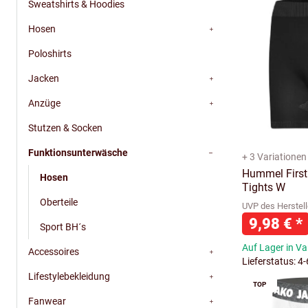
Sweatshirts & Hoodies
Hosen
Poloshirts
Jacken
Anzüge
Stutzen & Socken
Funktionsunterwäsche
+ 3 Variationen
Hummel First
Hosen
Tights W
Oberteile
UVP des Herstell
9,98 €
*
Sport BH´s
Auf Lager in Va
Accessoires
Lieferstatus: 4
Lifestylebekleidung
TOP
Fanwear