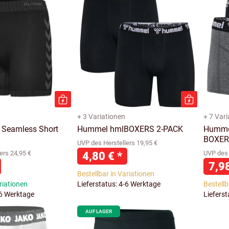
+ 3 Variationen
+ 7 Var
 Seamless Short
Hummel hmlBOXERS 2-PACK
Humme
BOXER
UVP des Herstellers 19,95 €
ers 24,95 €
4,80 €
*
UVP des 
7,9
Bestellbar in Variationen
riationen
Lieferstatus: 4-6 Werktage
Bestellb
-6 Werktage
Liefers
AUF LAGER