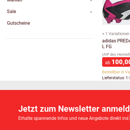
Sale
Gutscheine
+ 1 Variationen
adidas PRE
L FG
UVP des Herstell
100,0
ab
Bestellbar in V
Lieferstatus: 1
Jetzt zum Newsletter anmeld
Erhalte spannende Infos und neue Angebote direkt ins