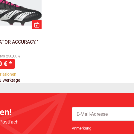
DATOR ACCURACY.1
ers 250,00 €
0 €
*
ariationen
-3 Werktage
en!
 Postfach
Newsletter Abonnieren
Anmerkung