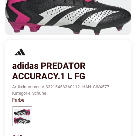
adidas PREDATOR
ACCURACY.1 L FG
Artikelnummer:
V-332154533A0112
HAN:
GW4577
Kategorie:
Schuhe
Farbe
schwarz/weiß/pink