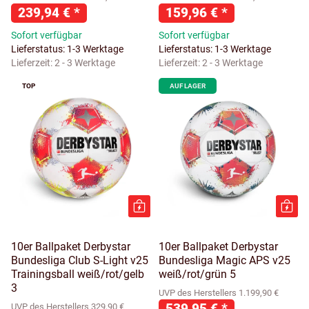
239,94 €
*
159,96 €
*
Sofort verfügbar
Sofort verfügbar
Lieferstatus: 1-3 Werktage
Lieferstatus: 1-3 Werktage
Lieferzeit:
2 - 3 Werktage
Lieferzeit:
2 - 3 Werktage
TOP
AUF LAGER
10er Ballpaket Derbystar
10er Ballpaket Derbystar
Bundesliga Club S-Light v25
Bundesliga Magic APS v25
Trainingsball weiß/rot/gelb
weiß/rot/grün 5
3
UVP des Herstellers 1.199,90 €
539,95 €
*
UVP des Herstellers 329,90 €