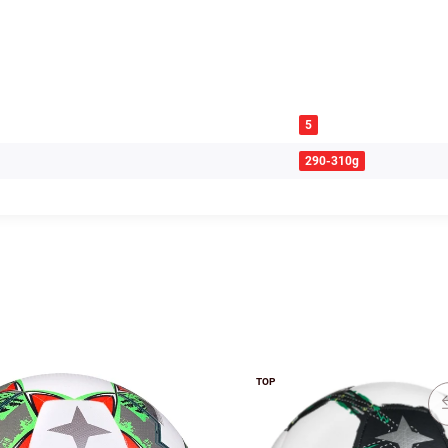
5
290-310g
TOP