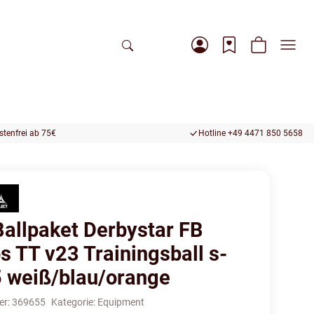
tenfrei ab 75€
Hotline +49 4471 850 5658
Ballpaket Derbystar FB
s TT v23 Trainingsball s-
 5 weiß/blau/orange
er:
369655
Kategorie:
Equipment