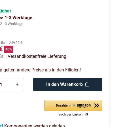
fügbar
us: 1-3 Werktage
:
2 - 3 Werktage
llers
:
249,90 €
€
40%
St. ,
Versandkostenfreie Lieferung
gelten andere Preise als in den Filialen!
In den Warenkorb
Komponenten werden geladen ...