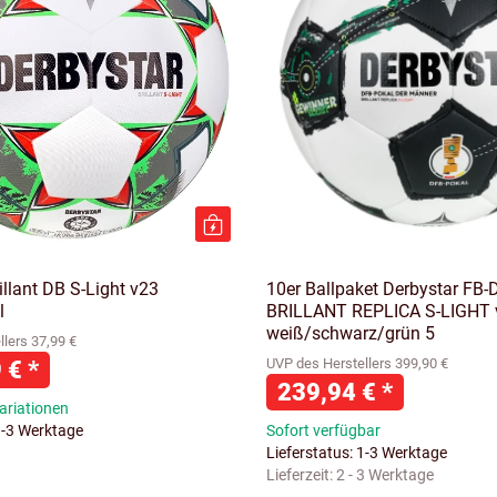
illant DB S-Light v23
10er Ballpaket Derbystar FB-
l
BRILLANT REPLICA S-LIGHT 
weiß/schwarz/grün 5
lers 37,99 €
9 €
*
UVP des Herstellers 399,90 €
239,94 €
*
ariationen
1-3 Werktage
Sofort verfügbar
Lieferstatus: 1-3 Werktage
Lieferzeit:
2 - 3 Werktage