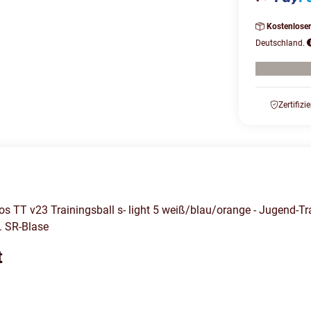
Kostenlose
Deutschland.
Zertifizi
os TT v23 Trainingsball s- light 5 weiß/blau/orange - Jugend-T
. SR-Blase
t