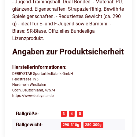
- Jugend-Trainingsball. Dual Bonded. - Material: PU,
glänzend. Eigenschaften: Strapazierfähig. Bewährte
Spieleigenschaften. - Reduziertes Gewicht (ca. 290
g) - ideal für E- und F-Jugend sowie Bambini. -
Blase: SR-Blase. Offizielles Bundesliga
Lizenzprodukt.
Angaben zur Produktsicherheit
Herstellerinformationen:
DERBYSTAR Sportartikelfabrik GmbH
Feldstrasse 195
Nordrhein-Westfalen
Goch, Deutschland, 47574
https://www.derbystar.de
Ballgröße:
Produkteigenschaft
Wert
3
4
5
Ballgewicht:
290-310g
280-300g