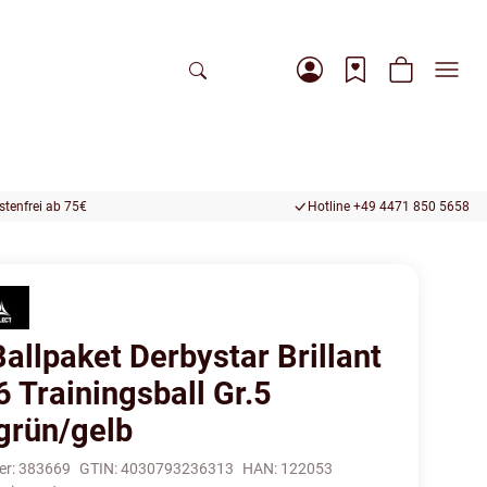
tenfrei ab 75€
Hotline +49 4471 850 5658
allpaket Derbystar Brillant
 Trainingsball Gr.5
grün/gelb
er:
383669
GTIN:
4030793236313
HAN:
122053