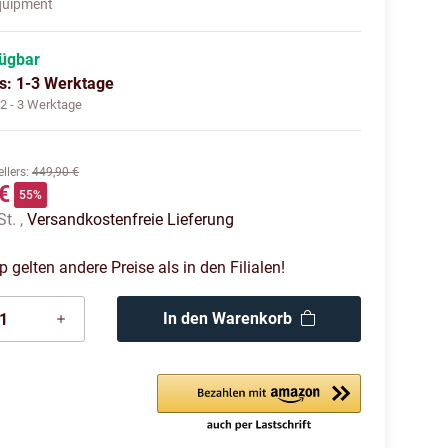
quipment
fügbar
us: 1-3 Werktage
:
2 - 3 Werktage
llers
:
449,90 €
€
55%
St. ,
Versandkostenfreie Lieferung
gelten andere Preise als in den Filialen!
In den Warenkorb