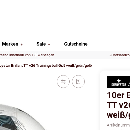
Marken
Sale
Gutscheine
rsand innerhalb von 1-3 Werktagen
Versandkos
bystar Brillant TT v26 Trainingsball Gr.5 weiß/grün/gelb
10er B
TT v26
weiß/
Artikelnumm