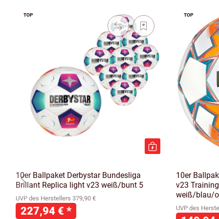
TOP
TOP
10er Ballpaket Derbystar Bundesliga
10er Ballpak
Brillant Replica light v23 weiß/bunt 5
v23 Training
weiß/blau/o
UVP des Herstellers 379,90 €
227,94 €
*
UVP des Herstel