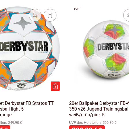
TOP
et Derbystar FB Stratos TT
20er Ballpaket Derbystar FB
sball light 5
350 v26 Jugend Trainingsbal
range
weiß/grün/pink 5
lers 249,90 €
UVP des Herstellers 599,80 €