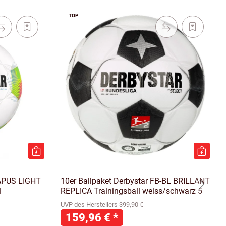
TOP
-APUS LIGHT
10er Ballpaket Derbystar FB-BL BRILLANT
l
REPLICA Trainingsball weiss/schwarz 5
UVP des Herstellers 399,90 €
159,96 €
*