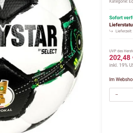
Kategorie:
E
Sofort ver
Lieferstat
Lieferzeit
UVP des Herste
202,48 
inkl. 19% U
Im Webshop 
Loading...