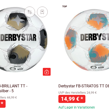
TOP
B-BRILLANT TT -
Derbystar FB-STRATOS TT D
ilber - 5
UVP des Herstellers 24,99 €
lers 44,99 €
14,99 €
*
€
*
Auf Lager in Variationen