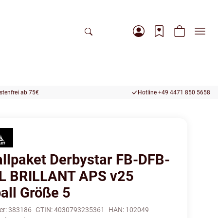
tenfrei ab 75€
Hotline +49 4471 850 5658
allpaket Derbystar FB-DFB-
L BRILLANT APS v25
all Größe 5
er:
383186
GTIN:
4030793235361
HAN:
102049