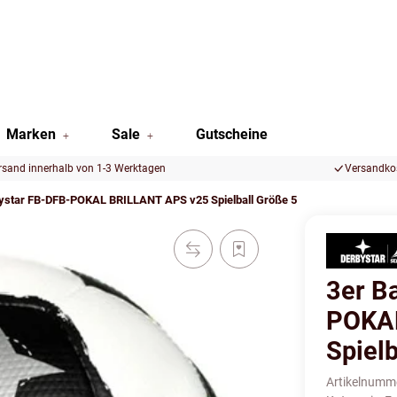
Marken
Sale
Gutscheine
rsand innerhalb von 1-3 Werktagen
Versandkos
bystar FB-DFB-POKAL BRILLANT APS v25 Spielball Größe 5
3er B
POKA
Spielb
Artikelnumm