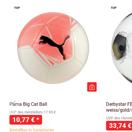
TOP
TOP
Puma Big Cat Ball
Derbystar F
weiss/gold/s
UVP des Herstellers 17,95 €
10,77 €
*
UVP des Herstel
33,74 
Bestellbar in Variationen