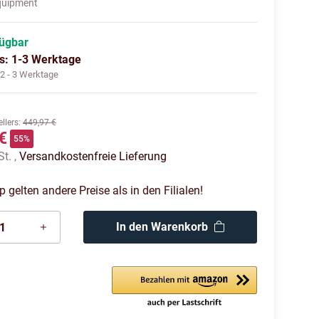
quipment
fügbar
us: 1-3 Werktage
:
2 - 3 Werktage
llers
:
449,97 €
€
55%
St. ,
Versandkostenfreie Lieferung
gelten andere Preise als in den Filialen!
In den Warenkorb