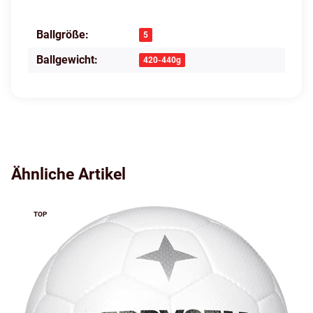
Ballgröße:
Produkteigenschaft
Wert
5
Ballgewicht:
420-440g
Ähnliche Artikel
TOP