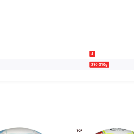
4
290-310g
TOP