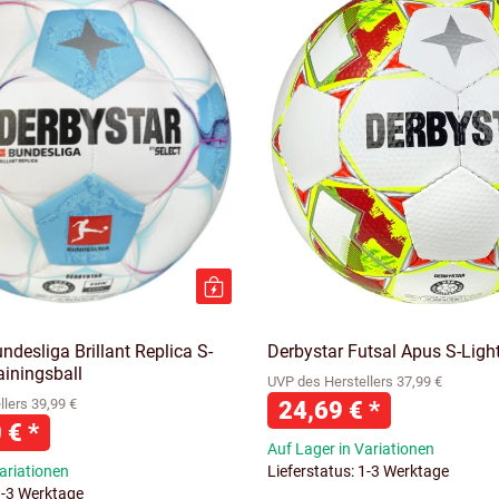
ndesliga Brillant Replica S-
Derbystar Futsal Apus S-Ligh
ainingsball
UVP des Herstellers 37,99 €
lers 39,99 €
24,69 €
*
0 €
*
Auf Lager in Variationen
ariationen
Lieferstatus: 1-3 Werktage
1-3 Werktage