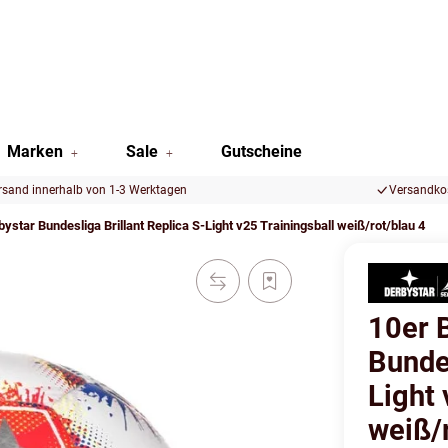
Marken
Sale
Gutscheine
rsand innerhalb von 1-3 Werktagen
Versandkos
bystar Bundesliga Brillant Replica S-Light v25 Trainingsball weiß/rot/blau 4
10er 
Bundes
Light 
weiß/