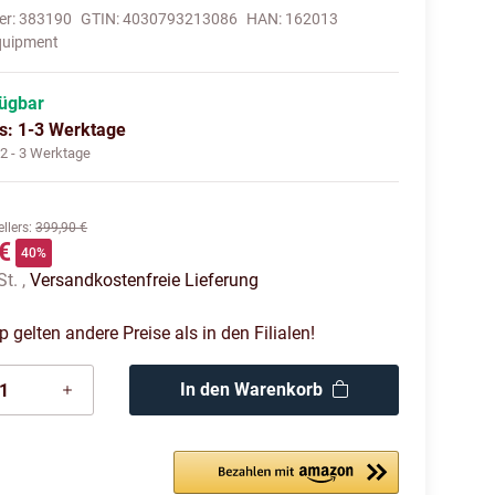
er:
383190
GTIN:
4030793213086
HAN:
162013
quipment
fügbar
us: 1-3 Werktage
:
2 - 3 Werktage
llers
:
399,90 €
€
40%
St. ,
Versandkostenfreie Lieferung
gelten andere Preise als in den Filialen!
In den Warenkorb