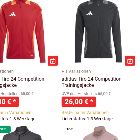
iationen
+ 1 Variationen
 Tiro 24 Competition
adidas Tiro 24 Competition
ngsjacke
Trainingsjacke
Herstellers 65,00 €
UVP des Herstellers 65,00 €
00 €
*
26,00 €
*
ar in Variationen
Bestellbar in Variationen
tatus: 1-3 Werktage
Lieferstatus: 1-3 Werktage
AGER
TOP