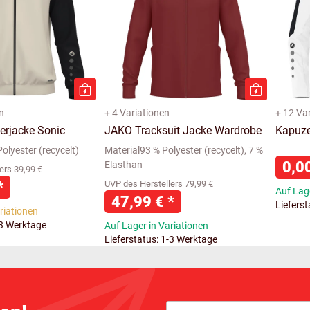
n
+ 4 Variationen
+ 12 Va
erjacke Sonic
JAKO Tracksuit Jacke Wardrobe
Kapuze
olyester (recycelt)
Material93 % Polyester (recycelt), 7 %
0,0
Elasthan
ers 39,99 €
*
UVP des Herstellers 79,99 €
Auf Lage
47,99 €
*
Liefers
ariationen
-3 Werktage
Auf Lager in Variationen
Lieferstatus: 1-3 Werktage