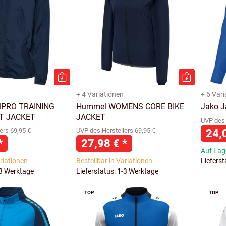
+ 4 Variationen
+ 6 Var
PRO TRAINING
Hummel WOMENS CORE BIKE
Jako J
T JACKET
JACKET
UVP des 
ers 69,95 €
UVP des Herstellers 69,95 €
24,
*
27,98 €
*
Auf Lage
ariationen
Bestellbar in Variationen
Liefers
-3 Werktage
Lieferstatus: 1-3 Werktage
TOP
TOP