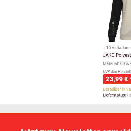
+ 10 Variatione
JAKO Polyest
Material100 % P
UVP des Herstell
23,99 €
Bestellbar in V
Lieferstatus: 1