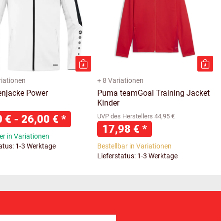
riationen
+ 8 Variationen
njacke Power
Puma teamGoal Training Jacket
Kinder
0 € -
26,00 €
*
UVP des Herstellers 44,95 €
17,98 €
*
r in Variationen
tatus: 1-3 Werktage
Bestellbar in Variationen
Lieferstatus: 1-3 Werktage