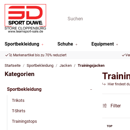
Sportbekleidung
Schuhe
Equipment
🚀 Markenartikel bis zu 70% reduziert
Ve
Startseite
Sportbekleidung
Jacken
Trainingsjacken
Kategorien
Traini
Hier findest d
Sportbekleidung
Trikots
Filter
T-Shirts
Trainingstops
TOP