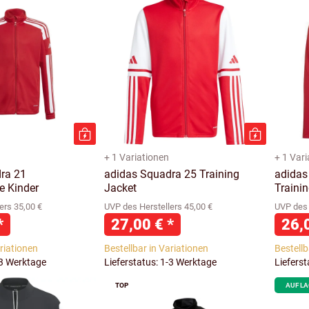
+ 1 Variationen
+ 1 Var
ra 21
adidas Squadra 25 Training
adidas
e Kinder
Jacket
Traini
ers 35,00 €
UVP des Herstellers 45,00 €
UVP des 
*
27,00 €
*
26,
ariationen
Bestellbar in Variationen
Bestellb
-3 Werktage
Lieferstatus: 1-3 Werktage
Liefers
TOP
AUF L