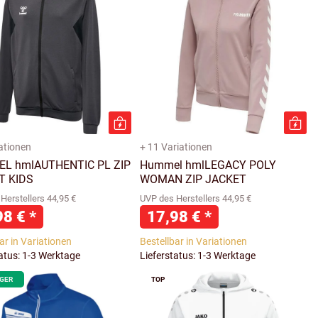
iationen
+ 11 Variationen
L hmlAUTHENTIC PL ZIP
Hummel hmlLEGACY POLY
T KIDS
WOMAN ZIP JACKET
Herstellers 44,95 €
UVP des Herstellers 44,95 €
98 €
*
17,98 €
*
ar in Variationen
Bestellbar in Variationen
tatus: 1-3 Werktage
Lieferstatus: 1-3 Werktage
AGER
TOP