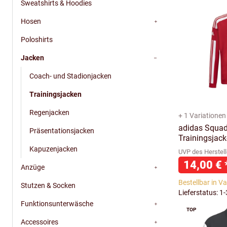
Sweatshirts & Hoodies
Hosen
Poloshirts
Jacken
Coach- und Stadionjacken
Trainingsjacken
Regenjacken
+ 1 Variationen
adidas Squad
Präsentationsjacken
Trainingsjack
Kapuzenjacken
UVP des Herstell
14,00 €
Anzüge
Bestellbar in V
Stutzen & Socken
Lieferstatus: 1
Funktionsunterwäsche
TOP
Accessoires