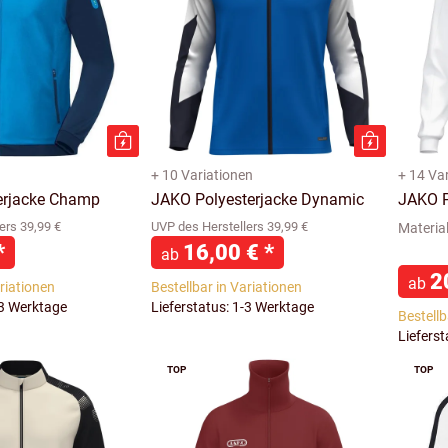
+ 10 Variationen
+ 14 Va
erjacke Champ
JAKO Polyesterjacke Dynamic
JAKO P
ers 39,99 €
UVP des Herstellers 39,99 €
Material
*
16,00 €
*
ab
2
ab
ariationen
Bestellbar in Variationen
-3 Werktage
Lieferstatus: 1-3 Werktage
Bestellb
Liefers
TOP
TOP