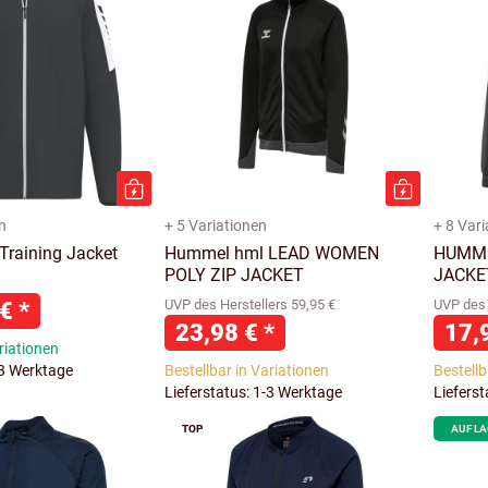
n
+ 5 Variationen
+ 8 Var
Training Jacket
Hummel hml LEAD WOMEN
HUMME
POLY ZIP JACKET
JACKE
 €
*
UVP des Herstellers 59,95 €
UVP des 
23,98 €
*
17,
riationen
-3 Werktage
Bestellbar in Variationen
Bestellb
Lieferstatus: 1-3 Werktage
Liefers
TOP
AUF L