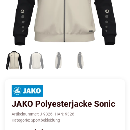
JAKO Polyesterjacke Sonic
Artikelnummer:
J-9326
HAN:
9326
Kategorie:
Sportbekleidung