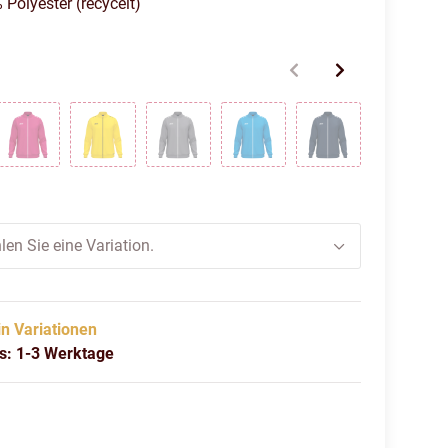
 Polyester (recycelt)
aux
Deep Pink
Gelb
Grau
JAKO Blau
Marine
Navy/
len Sie eine Variation.
in Variationen
us: 1-3 Werktage