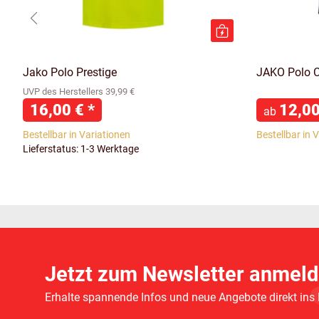
Jako Polo Prestige
JAKO Polo C
UVP des Herstellers 39,99 €
16,00 €
*
12,0
ab
Bestellbar in Variationen
Bestellbar in 
Lieferstatus: 1-3 Werktage
Jetzt zum Newsletter anmeld
Erhalte spannende Infos und neue Angebote direkt ins