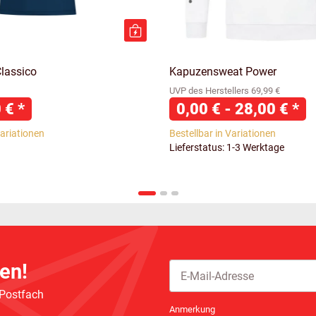
lassico
Kapuzensweat Power
UVP des Herstellers 69,99 €
0 €
*
0,00 € -
28,00 €
*
Variationen
Bestellbar in Variationen
Lieferstatus: 1-3 Werktage
en!
 Postfach
Newsletter Abonnieren
Anmerkung