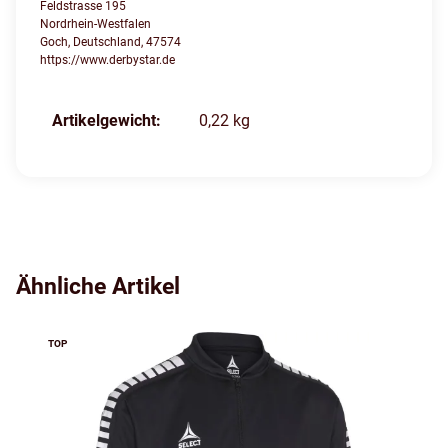
Feldstrasse 195
Nordrhein-Westfalen
Goch, Deutschland, 47574
https://www.derbystar.de
Produkteigenschaft
Wert
Artikelgewicht:
0,22
kg
Ähnliche Artikel
TOP