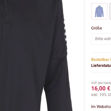
blau w
Größe
Bitte wäh
Bestellbar 
Lieferstat
UVP des Herste
16,00 €
inkl. 19% US
Im Webshop 