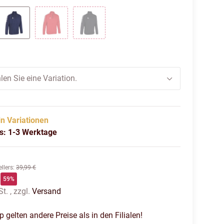
eiss
navy weiss
rot weiss
schwarz weiss
len Sie eine Variation.
in Variationen
us: 1-3 Werktage
llers
:
39,99 €
59%
t. , zzgl.
Versand
gelten andere Preise als in den Filialen!