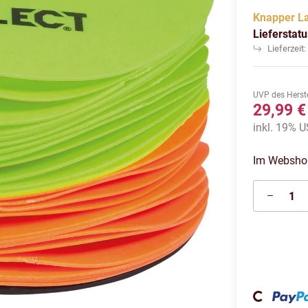
Knapper L
Lieferstat
Lieferzeit
UVP des Herste
29,99 €
inkl. 19% US
Im Webshop 
Loading...