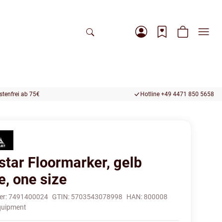
tenfrei ab 75€
Hotline +49 4471 850 5658
star Floormarker, gelb
e, one size
er:
7491400024
GTIN:
5703543078998
HAN:
800008
quipment