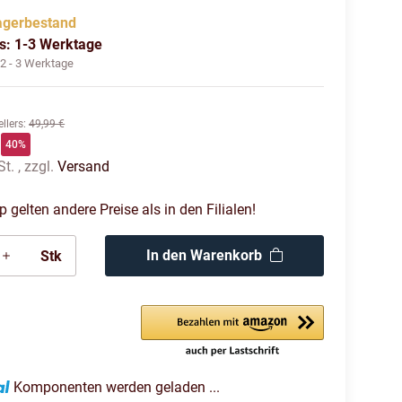
agerbestand
us: 1-3 Werktage
:
2 - 3 Werktage
llers
:
49,99 €
40%
t. , zzgl.
Versand
gelten andere Preise als in den Filialen!
In den Warenkorb
Stk
Komponenten werden geladen ...