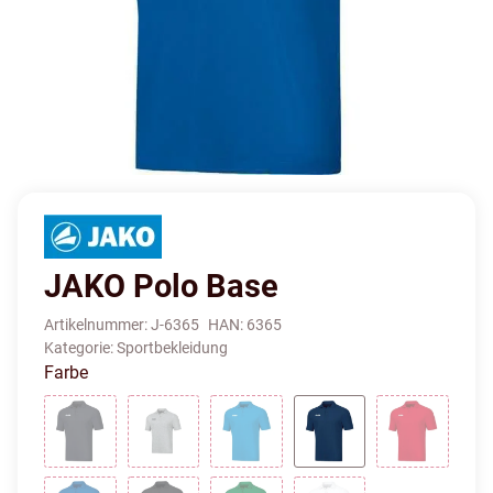
JAKO Polo Base
Artikelnummer:
J-6365
HAN:
6365
Kategorie:
Sportbekleidung
Farbe
Anthrazit
Hellgrau Meliert
Jako Blau
Marine
Rot