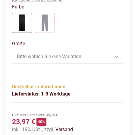
Kategorie:
Sportbekleidung
Farbe
puma black-puma white-flatdark grey
puma navy-puma white-blue horizon
Größe
Bitte wählen Sie eine Variation.
Bestellbar in Variationen
Lieferstatus: 1-3 Werktage
UVP des Herstellers
:
39,95 €
23,97 €
40%
inkl. 19% USt. , zzgl.
Versand