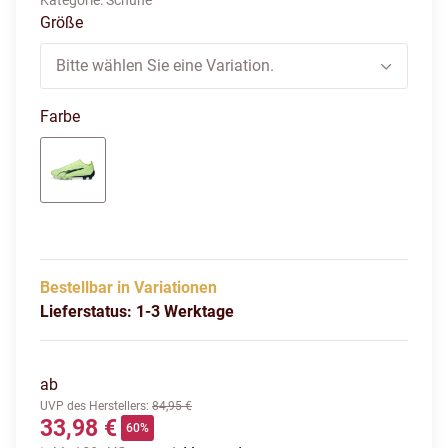
Kategorie:
Schuhe
Größe
Bitte wählen Sie eine Variation.
Farbe
fizzy light/parisian night blue glimmer
Bestellbar in Variationen
Lieferstatus: 1-3 Werktage
ab
UVP des Herstellers
:
84,95 €
33,98 €
60%