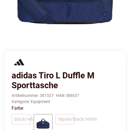
adidas Tiro L Duffle M
Sporttasche
Artikelnummer:
381527
HAN:
IB8657
Kategorie:
Equipment
Farbe
black/white
tepore/black/white
black/white
tepore/black/white