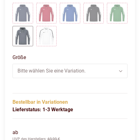
marine
rot
royal
schwarz
sportgrün
steingrau
weiß
Größe
Bitte wählen Sie eine Variation.
Bestellbar in Variationen
Lieferstatus: 1-3 Werktage
ab
UVP des Herstellers
:
69,99 €