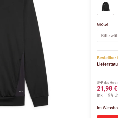
puma b
Größe
Bitte wäh
Bestellbar 
Lieferstat
UVP des Herste
21,98 €
inkl. 19% US
Im Webshop 