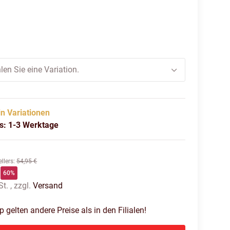
lack-puma white-flat dark gray
len Sie eine Variation.
in Variationen
us: 1-3 Werktage
llers
:
54,95 €
60%
t. , zzgl.
Versand
gelten andere Preise als in den Filialen!