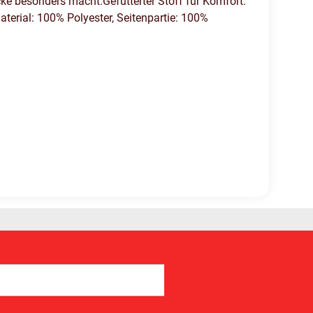
acke besonders macht.Gefütterter Stoff für Komfort:
erial: 100% Polyester, Seitenpartie: 100%
Abonnieren