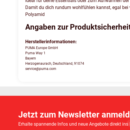
Ideal für deine Essentials oder zum Aufwärmen der H
Damit du dich rundum wohlfühlen kannst, egal bei 
Polyamid
Angaben zur Produktsicherhei
Herstellerinformationen:
PUMA Europe GmbH
Puma Way 1
Bayern
Herzogenaurach, Deutschland, 91074
service@puma.com
Jetzt zum Newsletter anmeld
Erhalte spannende Infos und neue Angebote direkt ins