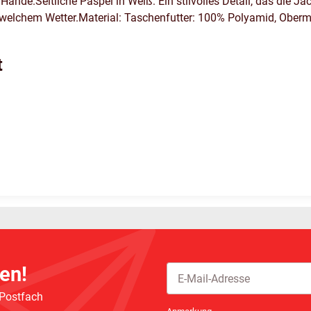
ände.Seitliche Paspel in Weiß: Ein stilvolles Detail, das die J
welchem Wetter.Material: Taschenfutter: 100% Polyamid, Obermat
t
en!
 Postfach
Newsletter Abonnieren