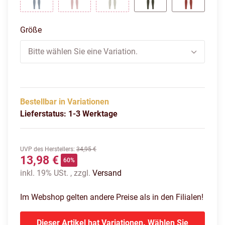
DARK DENIM
DUSTY ROSE
LONDON FOG
GRAPE LEAF
MARSALA
Größe
Bitte wählen Sie eine Variation.
Bestellbar in Variationen
Lieferstatus: 1-3 Werktage
UVP des Herstellers
:
34,95 €
13,98 €
60%
inkl. 19% USt. , zzgl.
Versand
Im Webshop gelten andere Preise als in den Filialen!
Dieser Artikel hat Variationen. Wählen Sie