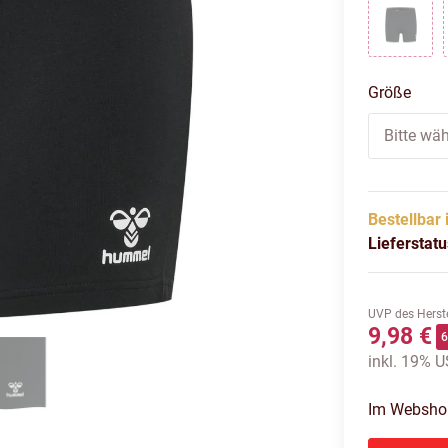
BLAC
Größe
Bitte wäh
Bestellbar 
Lieferstat
UVP des Herste
9,98 €
inkl. 19% US
Im Webshop 