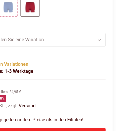
K
TRUE BLUE
TRUE RED
len Sie eine Variation.
in Variationen
us: 1-3 Werktage
llers
:
24,95 €
60%
t. , zzgl.
Versand
gelten andere Preise als in den Filialen!