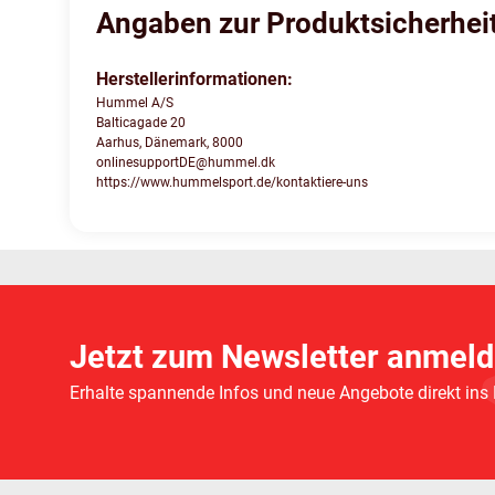
Angaben zur Produktsicherhei
Herstellerinformationen:
Hummel A/S
Balticagade 20
Aarhus, Dänemark, 8000
onlinesupportDE@hummel.dk
https://www.hummelsport.de/kontaktiere-uns
Jetzt zum Newsletter anmeld
Erhalte spannende Infos und neue Angebote direkt ins